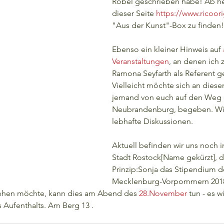
Röbel geschrieben habe! Ab heu
dieser Seite 
https://www.ricoori
"Aus der Kunst"-Box zu finden!
Ebenso ein kleiner Hinweis auf 
Veranstaltungen
, an denen ich
Ramona Seyfarth als Referent g
Vielleicht möchte sich an dies
jemand von euch auf den Weg i
Neubrandenburg, begeben. Wir 
lebhafte Diskussionen.
Aktuell befinden wir uns noch i
Stadt Rostock[Name gekürzt], da
Prinzip:Sonja das Stipendium d
Mecklenburg-Vorpommern 2018
ehen möchte, kann dies am Abend des 
28.November
 tun - es w
 Aufenthalts. Am Berg 13 .