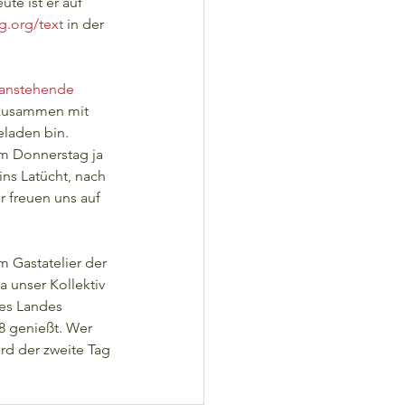
te ist er auf 
g.org/text
 in der 
anstehende 
 zusammen mit 
eladen bin. 
em Donnerstag ja 
ns Latücht, nach 
freuen uns auf 
m Gastatelier der 
 unser Kollektiv 
es Landes 
 genießt. Wer 
ird der zweite Tag 