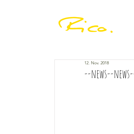
quick
12. Nov. 2018
--news--news-