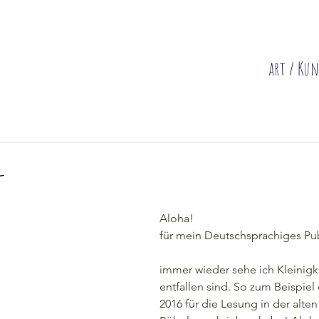
Diese Site sa
art / Kun
-
Aloha!
für mein Deutschsprachiges Pu
immer wieder sehe ich Kleinigke
entfallen sind. So zum Beispiel 
2016 für die Lesung in der alte