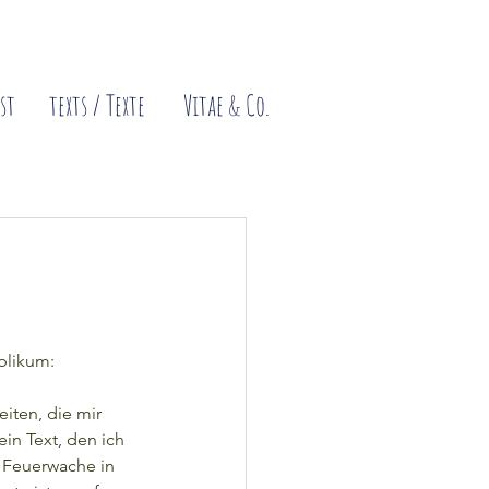
mmelt COOKIES !
st
texts / Texte
Vitae & Co.
blikum:
iten, die mir 
ein Text, den ich 
n Feuerwache in 