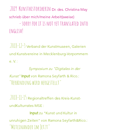
.2019
Kunsthistorikerin
Dr. des. Christina May
schrieb über mich/meine Arbeit(sweise)
- sorry for it is not yet translated into
english!
.2018-12-3
Verband der Kunstmuseen, Galerien
und Kunstvereine in Mecklenburg-Vorpommern
e. V. :
Symposium zu "Digitales in der
Kunst"
Input
von Ramona Seyfarth & Rico.:
"Verbindung wird hergestellt"
.2018-11-15
Regionaltreffen des Kreis-Kunst-
undKulturrates MSE :
Input
zu "Kunst und Kultur in
unruhigen Zeiten" von Ramona Seyfarth&Rico.:
"Miteinander im Jetzt"