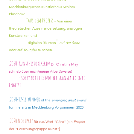
Mecklenburgisches Künstlerhaus Schloss
Plüschow:
"Aus dem Prozess
– Von einer
theoretischen Auseinandersetzung, analogen
Kunstwerken und
"
digitalen Räumen
, auf
der Seite
oder auf
Youtube
zu sehen.
.2020
Kunsthistorikerin
Dr. Christina May
schrieb über mich/meine Arbeit(sweise)
- sorry for it is not yet translated into
english!
.2020-12-18 winner
of the
emerging artist award
for fine arts in Mecklenburg-Vorpommern 2020
.2020 Wortpate
für das Wort "Göre" [ein
Projekt
der "Forschungsgruppe Kunst"]