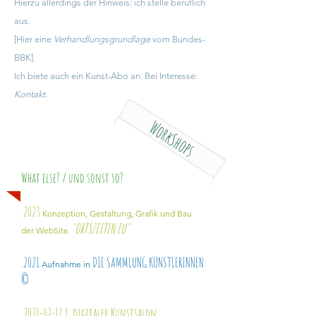
Hierzu allerdings der Hinweis: ich stelle beruflich
aus.
[Hier eine
Verhandlungsgrundlage
vom Bundes-
BBK]
Ich biete auch ein Kunst-Abo an. Bei Interesse:
Kontakt
.
WorkShops
What else? / und sonst so?
.2023
Konzeption, Gestaltung, Grafik und Bau
"ORTSZEITEN.EU"
der WebSite
.2021
DIE SAMMLUNG KÜNSTLERINNEN
Aufnahme in
©
.2021-02-17 1.
digitaler Kunstsalon