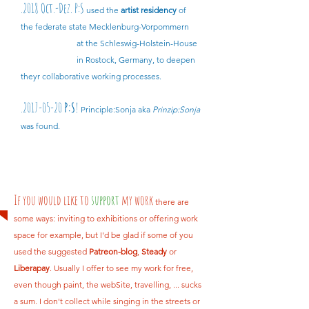
.2018 Oct.-Dez. P:S
used the
artist residency
of
the federate state Mecklenburg-Vorpommern
at the Schleswig-Holstein-House
in Rostock, Germany, to deepen
theyr collaborative working processes.
.2017-05-20
P:S
!
Principle:Sonja aka
Prinzip:Sonja
was found.
If you would like to
support
my work
there are
some ways: inviting to exhibitions or offering work
space for example, but I'd be glad if some of you
used the suggested
Patreon-blog
,
Steady
or
Liberapay
. Usually I offer to see my work for free,
even though paint, the webSite, travelling, ... sucks
a sum. I don't collect while singing in the streets or