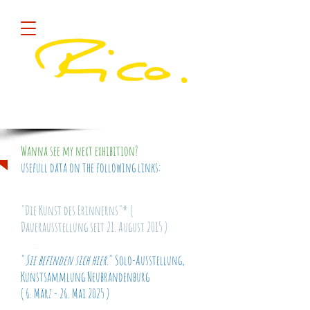
Diese Site sammelt COOKIES !
quick
Wanna see my next exhibition?
usefull data on the following links:
"Die Kunst des Erinnerns"* (
Dauerausstellung seit 21. August 2015 )
...
"
Sie befinden sich hier.
" Solo-Ausstellung,
Kunstsammlung Neubrandenburg
( 6. März - 26. Mai 2025 )