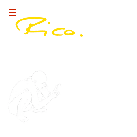
Diese Site sammelt COOKIES !
quick
Rico.
new
rico.,art,concept,kunst,konzept,glass,glas,undine,
seyfarth,triad,neubrandenburg,mecklenburg,seen
platte,jung,deutsch,konzeptkunst,concept,neustr
elitz,ikkg,humor,künstlerin,artist,künstler,painter,sc
ulptor,konzeptkünstler,comic,kurs,frei,freiekunst,r