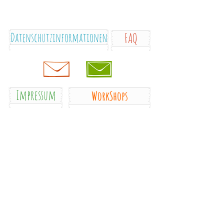
Datenschutzinformationen
FAQ
Impressum
WorkShops
blog
gallery